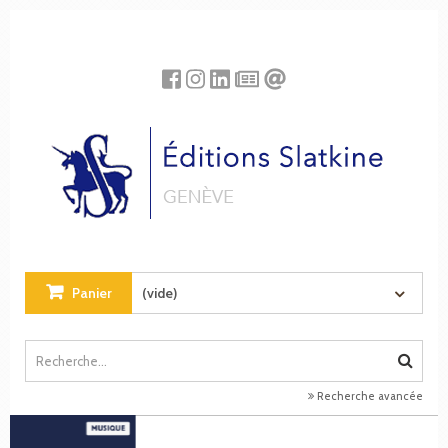
Panneau de gestion des cookies
Panier
(vide)
Recherche avancée