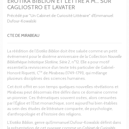
EROTIKA BIBLION ET LETTRE À M... SUR
CAGLIOSTRO ET LAVATER
Précédé par "Un Cabinet de Curiosité Littéraire" d'Emmanuel
Dufour-Kowalski
CTE DE MIRABEAU
La réédition de l’
Erotika Biblion
doit être saluée comme un petit
événement pour le dixième anniversaire de la Collection N
ouvelle
Bibliothèque Initiatique Slatkine, Série 2
, n°12. Elle a pour motif
essentiel la reviviscence d’un texte très particulier de Gabriel-
te
Honoré Riquetti, C
de Mirabeau (1749-1791), qui mélange
plusieurs disciplines des sciences humaines.
Cet écrit offrit en son temps quelques nouvelles révélations et
Mirabeau peut désormais être défini dans ce domaine comme
un pionnier. Ces thématiques souvent osées, alors censurées
par l’Église et l’État monarchique, sont aujourd’hui bien établies
au sein des études de littérature comparée, de psychologie,
d’anthropologie et d’histoire des religions.
L’
Erotika Biblion
, genre qu’Emmanuel Dufour-Kowalski définit dans
la présentation de cet ouvrage comme un
Cabinet de Curiosités