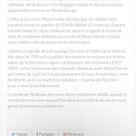
Littéraires
, armé de son riche bagage critique et de ses sources,
apparaîtrait comme un
Travail de Loge
.
L’idée que la Franc-Maçonnerie de l’époque ait subtilement
parrainé certaines parties de l’
Erotika Biblion
à l’instar du chapitre
intitulé Kadesch, reste séduisante, quand on garde à l’esprit la
lutte de certaines obédiences contre le despotisme culturel,
sans oublier celui du potentat ecclésiastique.
L’édition originale de cet ouvrage fut mise à l’
Index
par le Vatican ;
elle date de 1783 et fut publiée de manière anonyme par le futur
tribun de la Révolution après sa libération de Vincennes (1777-
1780), cette forteresse dans laquelle Mirabeau avait été enfermé
par Lettre de Cachet. Il avait auparavant fui vers Amsterdam, terre
de liberté, avec sa maîtresse adultère – Sophie de Monnier –
pour y vivre le parfait amour.
Le texte de Mirabeau demeure d’une modernité totale, quand se
combattent encore aujourd’hui dans la société licences en tout
genre et nouveau puritanisme.
Tweet
Partager
Pinterest