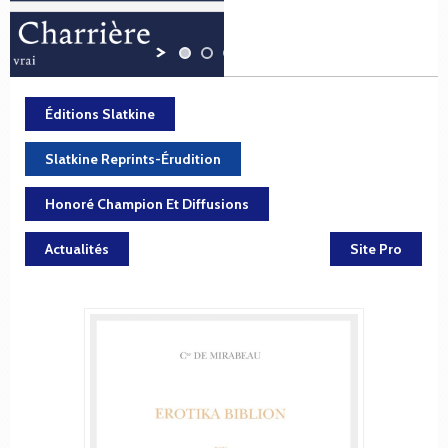
Éditions Slatkine
Slatkine Reprints-Érudition
Honoré Champion Et Diffusions
Actualités
Site Pro