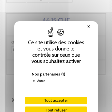
46.15 CHF
X
Masquer le
Ce site utilise des cookies
Quantité :
et vous donne le
contrôle sur ceux que
vous souhaitez activer
Ajouter au panier
Nos partenaires
(1)
Autre
FICHE TECHNIQUE
Tout accepter
Tout refuser