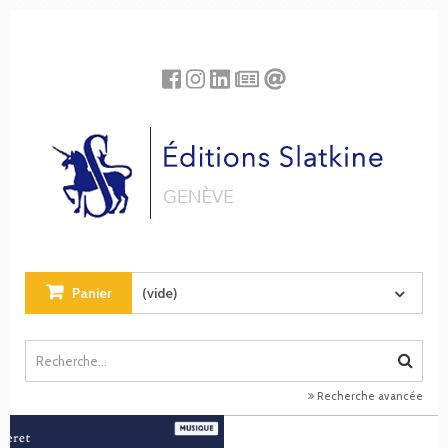
Panneau de gestion des cookies
Panier
(vide)
Recherche avancée