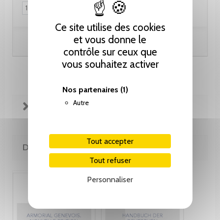
Ce site utilise des cookies
et vous donne le
Ajouter au panier
contrôle sur ceux que
vous souhaitez activer
Nos partenaires
(1)
Autre
FICHE TECHNIQUE
Tout accepter
DE LA MÊME COLLECTION
Tout refuser
Personnaliser