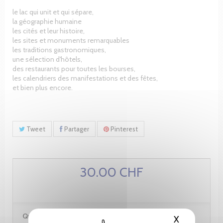
le lac qui unit et qui sépare,
la géographie humaine
les cités et leur histoire,
les sites et monuments remarquables
les traditions gastronomiques,
une sélection d'hôtels,
des restaurants pour toutes les bourses,
les calendriers des manifestations et des fêtes,
et bien plus encore.
Tweet
Partager
Pinterest
30.00 CHF
Quantité :
X
Masquer le