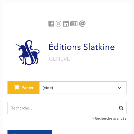
Panneau de gestion des cookies
Panier
(vide)
Recherche avancée