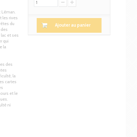
c Léman.
 les rives
rêtes du
Ajouter au panier
r des
 lac et ses
r qui
e la
ies des
utes
iculté, la
les cartes
es
ours et le
ques.
lté ni