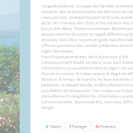
Ce guide pédestre, à l'usage des familles, présente
soixante-quinze promenades aux alentours du La
Leurs parcours, presque toujours en boucle, suivent
du lac, les chemins des côtes et les sentiers des c
Jura ou des Alpes. Chaque promenade, illustrée pa
photos, permet de porter un regard différent sur le
environs. Voici donc le premier guide transfrontalie
offre un panorama des sentiers pédestres de tout
région lémanique.
Pour chaque promenade, dont le parcours a été
minutieusement étudié sur place, vous sont fourn
informations sur sa situation dans la région, les ro
d'accès en voiture, le milieu naturel, le degré de diff
distance, le temps de marche, les lieux traversés, 
pédestres, le départ/ arrivée, le dénivellement et l
possibilités de restauration. Des croquis sur le parc
dénivellement complètent les informations prati
Les promenades, toutes balisées, sont sans difficu
danger.
Tweet
Partager
Pinterest