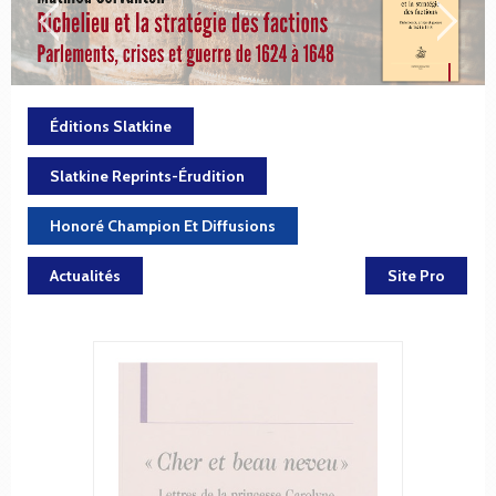
Éditions Slatkine
Slatkine Reprints-Érudition
Honoré Champion Et Diffusions
Actualités
Site Pro