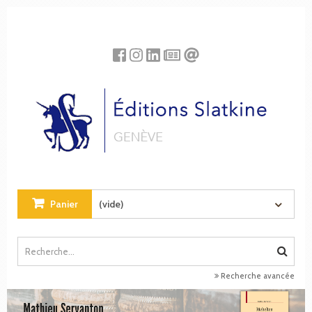
Panneau de gestion des cookies
Panier
(vide)
Recherche avancée