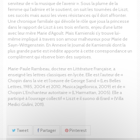
serviteur de « la musique de l’avenir ». Sous la plume de la
femme qui l’admire et le soutient, on suit les tournées de Liszt,
ses succès mais aussi les vives résistances qu’il doit affronter.
Une chronique familiale qui dévoile le rôle que joua la princesse
dans le rapport de Liszt à ses trois enfants, enjeu d’une lutte
avec leur mère Marie d’Agoult. Mais Kamienski s’y trouve lui-
même impliqué à travers son amour malheureux pour Marie de
Sayn-Wittgenstein. En Annexe le Journal de Kamienski dont la
plus grande partie est inédite apporte à cette correspondance un
complément qui réserve bien des surprises.
Marie-Paule Rambeau, docteur en Littérature Française, a
enseigné les lettres classiques en lycée. Elle est l’auteur de «
Chopin dans la vie et l’oeuvre de George Sand » (Les Belles
Lettres, 1985, 2004 et 2010, Musica Jagellonica, 2009) et de «
Chopin L’Enchanteur autoritaire » (L’Harmattan, 2005). Elle a
participé à l’ouvrage collectif « Liszt e il suono di Erard » (Villa
Medici Giulini, 2011).
Tweet
Partager
Pinterest