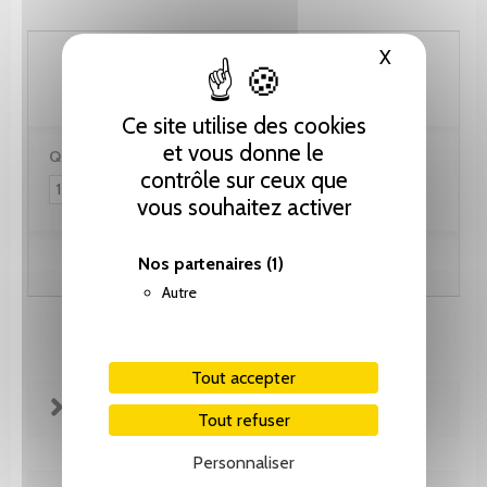
66.70 CHF
X
Masquer le
Ce site utilise des cookies
et vous donne le
Quantité :
contrôle sur ceux que
vous souhaitez activer
Nos partenaires
(1)
Ajouter au panier
Autre
Tout accepter
FICHE TECHNIQUE
Tout refuser
Personnaliser