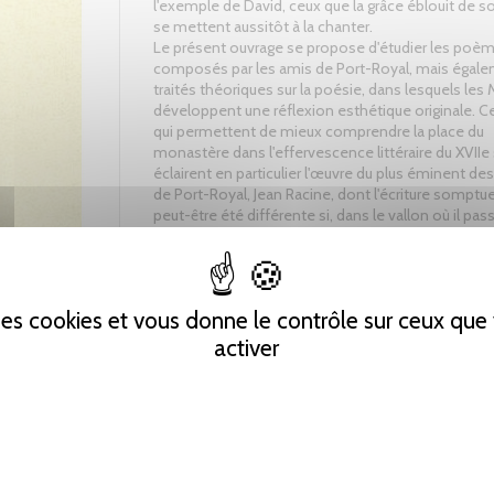
l'exemple de David, ceux que la grâce éblouit de s
se mettent aussitôt à la chanter.
Le présent ouvrage se propose d'étudier les poè
composés par les amis de Port-Royal, mais égale
traités théoriques sur la poésie, dans lesquels les
développent une réflexion esthétique originale. Ce
qui permettent de mieux comprendre la place du
monastère dans l'effervescence littéraire du XVIIe 
éclairent en particulier l'œuvre du plus éminent de
de Port-Royal, Jean Racine, dont l'écriture somptu
peut-être été différente si, dans le vallon où il pa
enfance, il n'avait rencontré des poètes.
Tweet
Partager
Pinterest
 des cookies et vous donne le contrôle sur ceux qu
activer