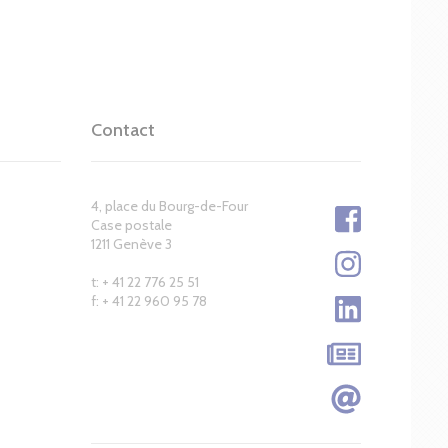
Contact
4, place du Bourg-de-Four
Case postale
1211 Genève 3
t: + 41 22 776 25 51
f: + 41 22 960 95 78