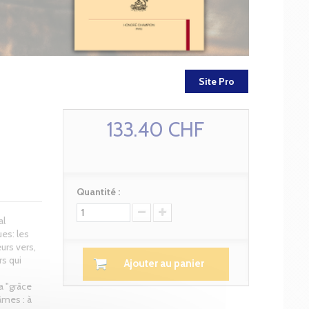
Site Pro
133.40 CHF
Quantité :
al
es: les
urs vers,
s qui
Ajouter au panier
a "grâce
âmes : à