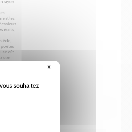
on rayon
mes
ment les
 Messieurs
s écrits,
siècle,
s poètes
euse eût
ssa son
X
Masquer le bandeau des cookies
e vous souhaitez