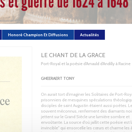
Honoré Champion Et Diffusions
Actualités
LE CHANT DE LA GRACE
Port-Royal et la poésie d'Arnauld d'Andilly à Racine
GHEERAERT TONY
On aurait tort d'imaginer les Solitaires de Port-Roy
prisonniers de mesquines spéculations théologiqu
disciples de saint Augustin étaient aussi poètes. Le
souvent méconnus, renferment des diamants noir
jettent sur le Grand Siècle une lumière sombre et
envoûtante. La source d'où jaillit cette poésie est l
invincible" qui ensorcelle les cœurs et charme les 