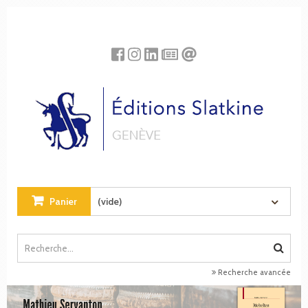
Panneau de gestion des cookies
Panier
(vide)
Recherche avancée