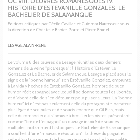
OC VIII. OEUVRES ROMANESQUES IV.
HISTOIRE D'ESTEVANILLE GONZALES. LE
BACHELIER DE SALAMANQUE
Editions critiques par Cécile Cavillac et Guiomar Hautcoeur sous
la direction de Christelle Bahier-Porte et Pierre Brunel
LESAGE ALAIN-RENE
Le volume 8 des œuvres de Lesage réunit les deux derniers
romans de la veine "picaresque" : l`Histoire d`Estévanille
Gonzalez et Le Bachelier de Salamanque. Lesage a placé sous le
signe de la "bonne humeur" son Estévanille Gonzalez, emprunté
à La vida y hechos de Estebanillo González, hombre de buen
humor, récit espagnol avec lequel il se donne toutes l es libertés,
et d`abord celle de s`en détourner pour puiser ailleurs. La "bonne
humeur" ici n`est pas seulement celle du protagoniste-narrateur,
plus léger de scrupules et de soucis encore que Gil Blas, mais
celle du romancier qui s`amuse à brouiller les pistes, présentant
comme "tiré de l`espagnol" un ouvrage inspiré de sources
multiples, notamment historiques. Le Bachelier de Salamanque
a souffert d`une "mauvaise réputation" : la thèse du plagiat et
celle d`un tarissement de l`inspiration ont occulté l`originalité