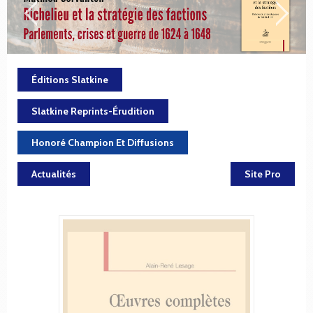
Éditions Slatkine
Slatkine Reprints-Érudition
Honoré Champion Et Diffusions
Actualités
Site Pro