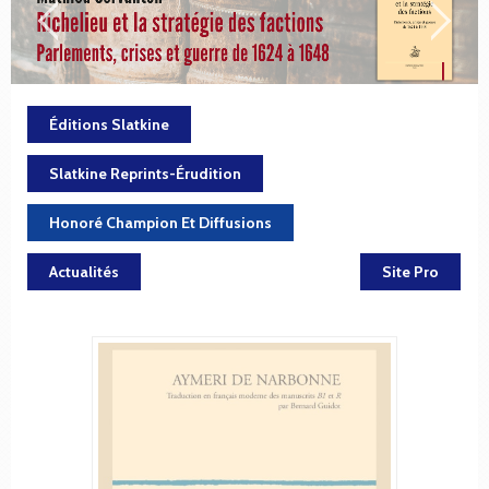
Éditions Slatkine
Slatkine Reprints-Érudition
Honoré Champion Et Diffusions
Actualités
Site Pro