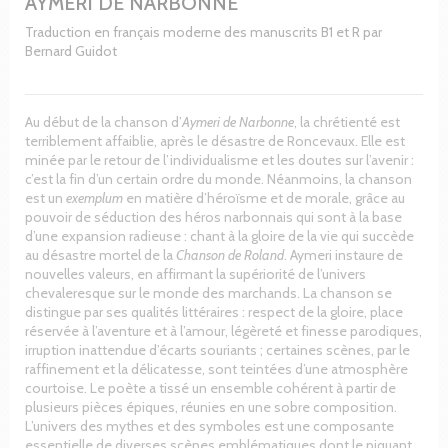
AYMERI DE NARBONNE
Traduction en français moderne des manuscrits B1 et R par
Bernard Guidot
Au début de la chanson d’
Aymeri de Narbonne
, la chrétienté est
terriblement affaiblie, après le désastre de Roncevaux. Elle est
minée par le retour de l’individualisme et les doutes sur l’avenir :
c’est la fin d’un certain ordre du monde. Néanmoins, la chanson
est un
exemplum
en matière d’héroïsme et de morale, grâce au
pouvoir de séduction des héros narbonnais qui sont à la base
d’une expansion radieuse : chant à la gloire de la vie qui succède
au désastre mortel de la
Chanson de Roland
. Aymeri instaure de
nouvelles valeurs, en affirmant la supériorité de l’univers
chevaleresque sur le monde des marchands. La chanson se
distingue par ses qualités littéraires : respect de la gloire, place
réservée à l’aventure et à l’amour, légèreté et finesse parodiques,
irruption inattendue d’écarts souriants ; certaines scènes, par le
raffinement et la délicatesse, sont teintées d’une atmosphère
courtoise. Le poète a tissé un ensemble cohérent à partir de
plusieurs pièces épiques, réunies en une sobre composition.
L’univers des mythes et des symboles est une composante
essentielle de diverses scènes emblématiques dont le piquant