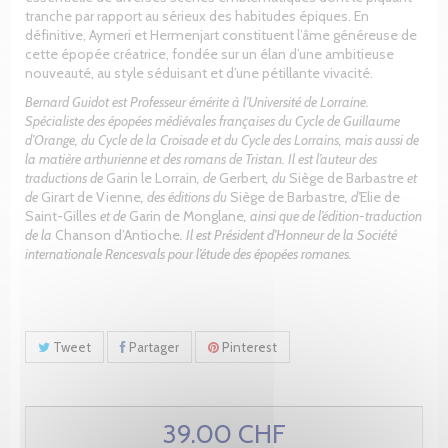
tranche par rapport au sérieux des habitudes épiques. En
définitive, Aymeri et Hermenjart constituent l’âme généreuse de
cette épopée créatrice, fondée sur un élan d’une ambitieuse
nouveauté, au style séduisant et d’une pétillante vivacité.
Bernard Guidot est Professeur émérite à l’Université de Lorraine.
Spécialiste des épopées médiévales françaises du Cycle de Guillaume
d’Orange, du Cycle de la Croisade et du Cycle des Lorrains, mais aussi de
la matière arthurienne et des romans de Tristan. Il est l’auteur des
traductions de
Garin le Lorrain
, de
Gerbert
, du
Siège de Barbastre
et
de
Girart de Vienne
, des éditions du
Siège de Barbastre
, d’
Elie de
Saint-Gilles
et de
Garin de Monglane
, ainsi que de l’édition-traduction
de la
Chanson d’Antioche
. Il est Président d’Honneur de la Société
internationale Rencesvals pour l’étude des épopées romanes.
Tweet
Partager
Pinterest
39.00 CHF