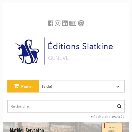
Panneau de gestion des cookies
Panier
(vide)
Recherche avancée