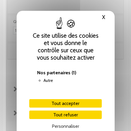
X
Masquer le
Quantité :
Ce site utilise des cookies
et vous donne le
contrôle sur ceux que
Ajouter au panier
vous souhaitez activer
Nos partenaires
(1)
Autre
FICHE TECHNIQUE
Tout accepter
REVUE DE PRESSE
Tout refuser
Personnaliser