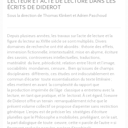
LECTEUR ET ACTE DE LECTURE DANS LES
ÉCRITS DE DIDEROT
Sous la direction de Thomas Klinkert et Adrien Paschoud
Depuis plusieurs années, les travaux sur l’acte de lecture et la
figure du lecteur au XVIIIe siècle se sont multipliés. Divers
domaines de recherche ont été abordés : théorie des effets,
immersion fictionnelle, intertextualité, mise en abyme, écriture
des savoirs, controverses intellectuelles, traductions,
matérialité du livre, périodicité, relation entre l’écrit et l’image,
sociabilités mondaines, censure… Bien qu’issues de champs
disciplinaires différents, ces études ont indiscutablement en
commun d’écarter toute essentialisation du texte littéraire ;
elles mettent en avant la complexité du rapport que
la production imprimée de l’âge classique a entretenu avec la
lecture, en tant que pratique, et le lectorat. À cet égard, l’oeuvre
de Diderot offre un terrain remarquablement riche que le
présent volume collectif se propose d’arpenter sans restriction
générique. L’enjeu est de préciser les stratégies d’écriture
plurielles que le Philosophe a mobilisées, privilégiant, on le sait,
la part dialogique de toute oeuvre, cette « parole de l’autre » si
finement analysée naguère par Jean Starobinski.