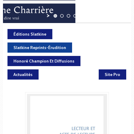
Éditions Slatkine
Slatkine Reprints-Érudition
Honoré Champion Et Diffusions
Actualités
Site Pro