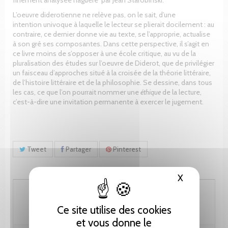
L’oeuvre diderotienne ne relève pas, on le sait, d’une
intention univoque à laquelle le lecteur se plierait docilement : au
contraire, ce dernier donne vie au texte, se l’approprie, actualise
à son gré ses composantes. Dans cette perspective, il s’agit en
ce livre moins de s’opposer à une école critique, au vu de la
pluralisation des études sur l’oeuvre de Diderot, que de privilégier
un faisceau d’approches situé à la croisée de la théorie littéraire,
de l’histoire littéraire et de la philosophie. Se dessine, dans tous
les cas, ce que l’on pourrait nommer une
éthique
de la lecture,
c’est-à-dire une invitation permanente à exercer le jugement.
Tweet
Partager
Pinterest
X
Masquer le
28.75 CHF
Ce site utilise des cookies
et vous donne le