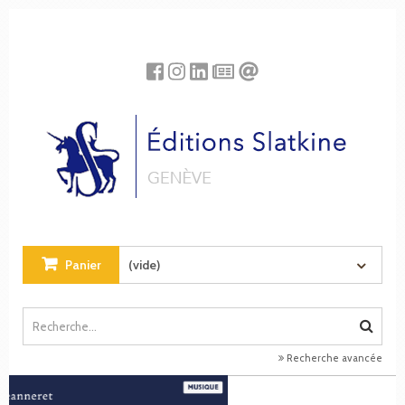
Panneau de gestion des cookies
Panier
(vide)
Recherche avancée