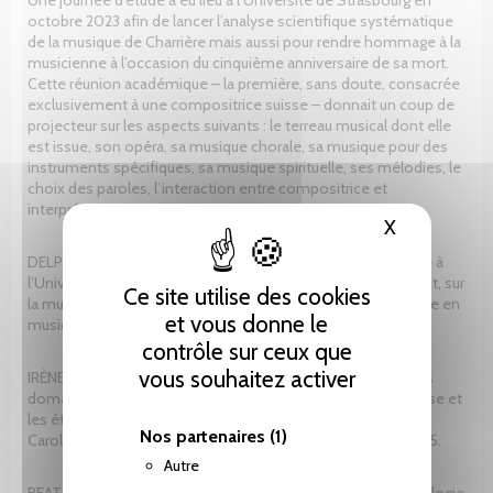
octobre 2023 afin de lancer l’analyse scientifique systématique
de la musique de Charrière mais aussi pour rendre hommage à la
musicienne à l’occasion du cinquième anniversaire de sa mort.
Cette réunion académique – la première, sans doute, consacrée
exclusivement à une compositrice suisse – donnait un coup de
projecteur sur les aspects suivants : le terreau musical dont elle
est issue, son opéra, sa musique chorale, sa musique pour des
instruments spécifiques, sa musique spirituelle, ses mélodies, le
choix des paroles, l’interaction entre compositrice et
interprètes.
X
Masquer le
DELPHINE VINCENT est professeuse titulaire en musicologie à
l’Université de Fribourg. Ses recherches portent, notamment, sur
Ce site utilise des cookies
la musique suisse, l’opéra contemporain, les études de genre en
et vous donne le
musicologie et la musique de film.
contrôle sur ceux que
vous souhaitez activer
IRÈNE MINDER-JEANNERET est docteure en musicologie ; ses
domaines de recherche prioritaires sont la musique en Suisse et
les études genre en musicologie. Elle a présidé l’Association
Nos partenaires
(1)
Caroline Charrière depuis sa fondation en 2019 jusqu’en 2025.
Autre
BEAT FÖLLMI est professeur de musique sacrée et d’hymnologie