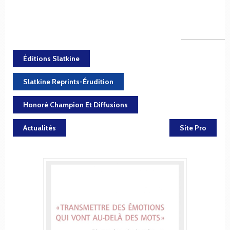
Éditions Slatkine
Slatkine Reprints-Érudition
Honoré Champion Et Diffusions
Actualités
Site Pro