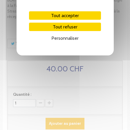
à la Faculté de Théologie protestante de l’Université de
Strasbourg. Dans ses recherches, il s’intéresse notamment à la
Tout accepter
réception du religieux dans la culture contemporaine.
Tout refuser
Personnaliser
Tweet
Partager
Pinterest
40.00 CHF
Quantité :
Ajouter au panier