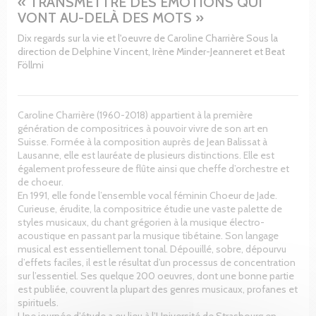
« TRANSMETTRE DES ÉMOTIONS QUI
VONT AU-DELÀ DES MOTS »
Dix regards sur la vie et l'oeuvre de Caroline Charrière Sous la
direction de Delphine Vincent, Irène Minder-Jeanneret et Beat
Föllmi
Caroline Charrière (1960-2018) appartient à la première
génération de compositrices à pouvoir vivre de son art en
Suisse. Formée à la composition auprès de Jean Balissat à
Lausanne, elle est lauréate de plusieurs distinctions. Elle est
également professeure de flûte ainsi que cheffe d’orchestre et
de choeur.
En 1991, elle fonde l’ensemble vocal féminin Choeur de Jade.
Curieuse, érudite, la compositrice étudie une vaste palette de
styles musicaux, du chant grégorien à la musique électro-
acoustique en passant par la musique tibétaine. Son langage
musical est essentiellement tonal. Dépouillé, sobre, dépourvu
d’effets faciles, il est le résultat d’un processus de concentration
sur l’essentiel. Ses quelque 200 oeuvres, dont une bonne partie
est publiée, couvrent la plupart des genres musicaux, profanes et
spirituels.
Une journée d’étude a eu lieu à l’Université de Strasbourg en