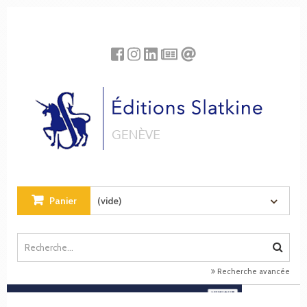
Panneau de gestion des cookies
Panier
(vide)
Recherche avancée